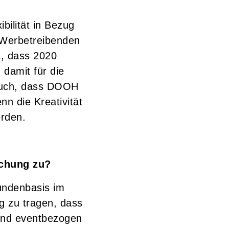
bilität in Bezug
 Werbetreibenden
t, dass 2020
damit für die
 auch, dass DOOH
n die Kreativität
erden.
chung zu?
undenbasis im
 zu tragen, dass
und eventbezogen