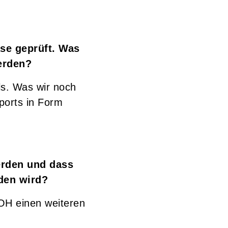
se geprüft. Was
erden?
lls. Was wir noch
ports in Form
erden und dass
den wird?
OH einen weiteren