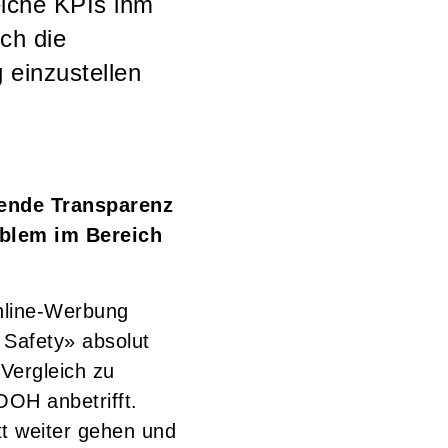
elche KPIs ihm
ch die
einzustellen
lende Transparenz
oblem im Bereich
nline-Werbung
 Safety» absolut
Vergleich zu
OOH anbetrifft.
tt weiter gehen und