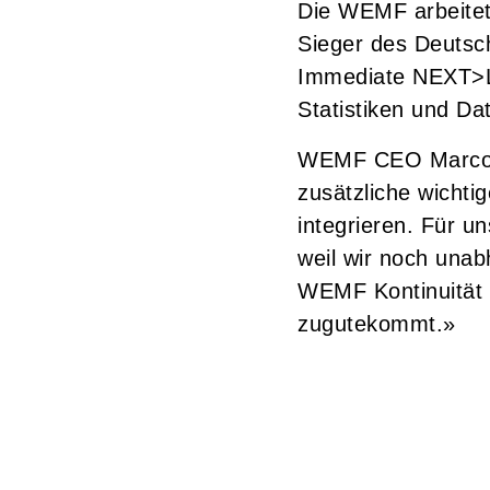
Die WEMF arbeitet
Sieger des Deutsc
Immediate NEXT>L
Statistiken und D
WEMF CEO Marco Be
zusätzliche wichti
integrieren. Für u
weil wir noch unab
WEMF Kontinuität u
zugutekommt.»