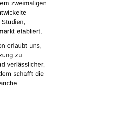
 dem zweimaligen
twickelte
Studien,
markt etabliert.
n erlaubt uns,
tzung zu
d verlässlicher,
dem schafft die
ranche